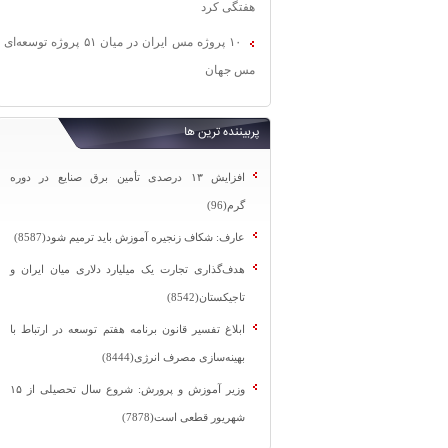
هفتگی کرد
۱۰ پروژه مس ایران در میان ۵۱ پروژه توسعه‌ای
مس جهان
پربیننده ترین ها
افزایش ۱۳ درصدی تأمین برق صنایع در دوره
گرم(96)
عارف: شکاف زنجیره آموزش باید ترمیم شود(8587)
هدف‌گذاری تجارت یک میلیارد دلاری میان ایران و
تاجیکستان(8542)
ابلاغ تفسیر قانون برنامه هفتم توسعه در ارتباط با
بهینه‌سازی مصرف انرژی(8444)
وزیر آموزش و پرورش: شروع سال تحصیلی از ۱۵
شهریور قطعی است(7878)