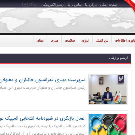
FA
EN
AR
صفحه اصلی
درباره ما
تماس با ما
آرشیو الکترونیکی
ناوری اطلاعات
بین الملل
انرژی
سلامت
هنری
استان
آرشیو ورزشی
سرپرست دبیری فدراسیون جانبازان و معلولا
رئیس فدراسیون جانبازان و معلولان سرپرست دبیری این فدراس
اعمال بازنگری در شیوه‌نامه انتخابی المپیک تو
کمیته بین المللی المپیک با توجه به تعویق یک ساله المپیک توکیو
انتخابی این بازی‌ها، باید و نبایدهایی را در آن لحاظ کرده اس