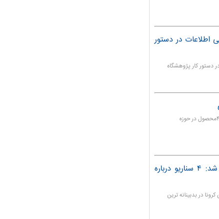
 اطلاعات در دستور
 دستور کار پژوهشگاه
یک شرکت ایرانی با اتکا به توان محققان کشور موفق به تولید ۴محصول در حوزه
در وبینار پارک فناوری دانشگاه تهران مطرح شد: ۴ سناریو درباره
کرونا در بدبینانه ترین