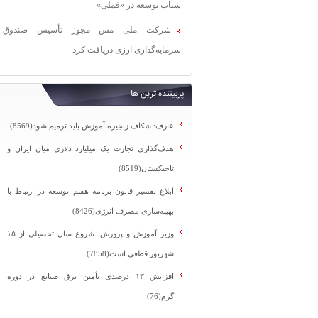
شتاب توسعه در «فملی»
شرکت ملی مس مجوز تأسیس صندوق
سرمایه‌گذاری ارزی دریافت کرد
پربیننده ترین ها
عارف: شکاف زنجیره آموزش باید ترمیم شود(8569)
هدف‌گذاری تجارت یک میلیارد دلاری میان ایران و
تاجیکستان(8519)
ابلاغ تفسیر قانون برنامه هفتم توسعه در ارتباط با
بهینه‌سازی مصرف انرژی(8426)
وزیر آموزش و پرورش: شروع سال تحصیلی از ۱۵
شهریور قطعی است(7858)
افزایش ۱۳ درصدی تأمین برق صنایع در دوره
گرم(76)