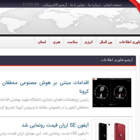
FA
EN
AR
صفحه اصلی
درباره ما
تماس با ما
آرشیو الکترونیکی
ناوری اطلاعات
بین الملل
انرژی
سلامت
هنری
استان
آرشیو فناوری اطلاعات
اقدامات مبتنی بر هوش مصنوعی محققان کش
کرونا
رئیس پژوهشکده فضای مجازی دانشگاه شهید بهشتی اقداما
محققان کشور را در خصوص مقابله با ویروس کرونا تشریح کرد.
آیفون SE ارزان قیمت رونمایی شد
«آیفون SE» جدید رونمایی شد. این موبایل ارزان قیمت ب