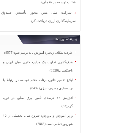
شتاب توسعه در «فملی»
شرکت ملی مس مجوز تأسیس صندوق
سرمایه‌گذاری ارزی دریافت کرد
پربیننده ترین ها
عارف: شکاف زنجیره آموزش باید ترمیم شود(8575)
هدف‌گذاری تجارت یک میلیارد دلاری میان ایران و
تاجیکستان(8528)
ابلاغ تفسیر قانون برنامه هفتم توسعه در ارتباط با
بهینه‌سازی مصرف انرژی(8432)
افزایش ۱۳ درصدی تأمین برق صنایع در دوره
گرم(83)
وزیر آموزش و پرورش: شروع سال تحصیلی از ۱۵
شهریور قطعی است(7865)