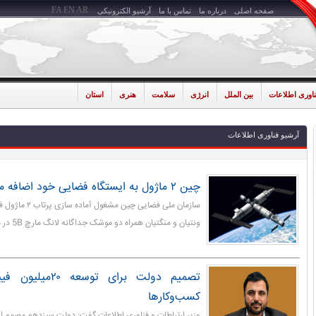
FA
EN
AR
صفحه اصلی
درباره ما
تماس با ما
آرشیو الکترونیکی
ناوری اطلاعات
بین الملل
انرژی
سلامت
هنری
استان
آرشیو فناوری اطلاعات
چین ۲ ماژول به ایستگاه فضایی خود اضافه می کند
سازمان ملی فضایی چی
ونتیان و منگتیان همراه دو موشک جداگانه لانگ مارچ 5B در ماه های آینده است.
تصمیم دولت برای تو
کسب‌وکارها