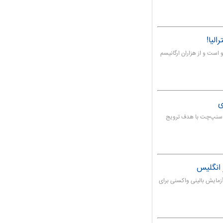
لیا!
است و از هزاران ارگانیسم
ی
د اسنپ‌چت با هدف ترویج
آزمایش بالینی واکسنی برای