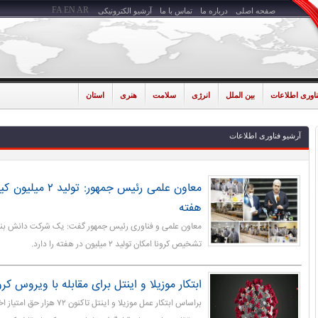
FA
EN
AR
صفحه اصلی
درباره ما
تماس با ما
آرشیو الکترونیکی
ناوری اطلاعات
بین الملل
انرژی
سلامت
هنری
استان
آرشیو فناوری اطلاعات
معاون علمی رئیس جمه
هفته
معاون علمی و فناوری رئیس جمهور گفت: یک شرکت دانش بنیا
تشخیص کرونا امکان تولید ۲ میلیون در هفته را دارد.
ابتکار موزیلا و اینتل برای مقابله با ویروس کرو
براساس ابتکار عمل موزیلا و اینتل تاک