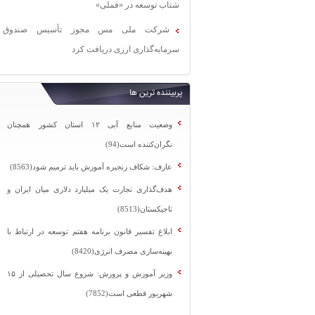
شتاب توسعه در «فملی»
شرکت ملی مس مجوز تأسیس صندوق
سرمایه‌گذاری ارزی دریافت کرد
پربیننده ترین ها
وضعیت منابع آبی ۱۲ استان کشور همچنان
نگران‌کننده است(94)
عارف: شکاف زنجیره آموزش باید ترمیم شود(8563)
هدف‌گذاری تجارت یک میلیارد دلاری میان ایران و
تاجیکستان(8513)
ابلاغ تفسیر قانون برنامه هفتم توسعه در ارتباط با
بهینه‌سازی مصرف انرژی(8420)
وزیر آموزش و پرورش: شروع سال تحصیلی از ۱۵
شهریور قطعی است(7852)