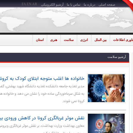
FA
EN
AR
صفحه اصلی
درباره ما
تماس با ما
آرشیو الکترونیکی
ناوری اطلاعات
بین الملل
انرژی
سلامت
هنری
استان
آرشیو سلامت
خانواده ها اغلب متوجه ابتلای کودک به کرون
به شکل سرماخوردگی ساده خود را نشان می دهد و خانواده ها 
کرونا نمی شوند.
نقش موثر غربالگری کرونا در کاهش ورودی بی
معاون بهداشت وزارت بهداشت، بر نقش موثر غربالگری ویروس