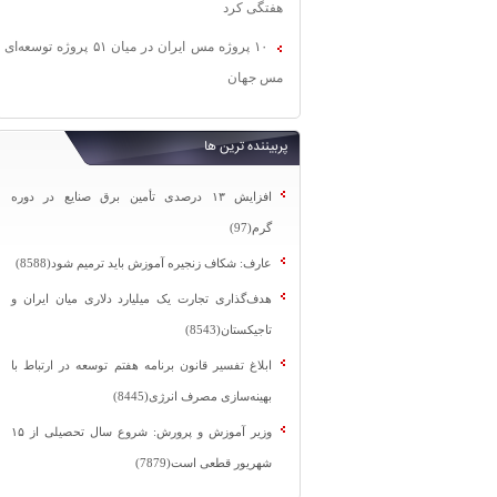
هفتگی کرد
۱۰ پروژه مس ایران در میان ۵۱ پروژه توسعه‌ای
مس جهان
پربیننده ترین ها
افزایش ۱۳ درصدی تأمین برق صنایع در دوره
گرم(97)
عارف: شکاف زنجیره آموزش باید ترمیم شود(8588)
هدف‌گذاری تجارت یک میلیارد دلاری میان ایران و
تاجیکستان(8543)
ابلاغ تفسیر قانون برنامه هفتم توسعه در ارتباط با
بهینه‌سازی مصرف انرژی(8445)
وزیر آموزش و پرورش: شروع سال تحصیلی از ۱۵
شهریور قطعی است(7879)