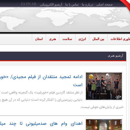
FA
EN
AR
صفحه اصلی
درباره ما
تماس با ما
آرشیو الکترونیکی
ناوری اطلاعات
بین الملل
انرژی
سلامت
هنری
استان
آرشیو هنری
ادامه تمجید منتقدان از فیلم مجیدی/ «خور
است
از نظر منتقد گاردین فیلم «خورشید» یک گنجینه واقعی است 
دنیایی زیرزمینی‌ای را آشکار کرده است؛ دنیایی که در آن هیچ 
خبری از پایان‌های خوش نیست.
اهدای وام های صدمیلیونی تا چند میلیار