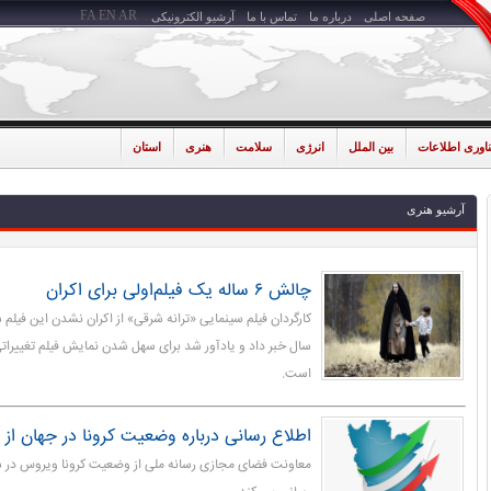
FA
EN
AR
صفحه اصلی
درباره ما
تماس با ما
آرشیو الکترونیکی
ناوری اطلاعات
بین الملل
انرژی
سلامت
هنری
استان
آرشیو هنری
چالش ۶ ساله یک فیلم‌اولی برای اکران
سال خبر داد و یادآور شد برای سهل شدن نمایش فیلم تغییراتی 
است.
اطلاع رسانی درباره وضعیت کرونا در جهان از «۶۰ ثانیه با شیران
معاونت فضای مجازی رسانه ملی از وضعیت کرونا ویروس در سر