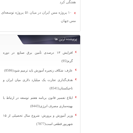
هفتگی کرد
۱۰ پروژه مس ایران در میان ۵۱ پروژه توسعه‌ای
مس جهان
پربیننده ترین ها
افزایش ۱۳ درصدی تأمین برق صنایع در دوره
گرم(95)
عارف: شکاف زنجیره آموزش باید ترمیم شود(8586)
هدف‌گذاری تجارت یک میلیارد دلاری میان ایران و
تاجیکستان(8541)
ابلاغ تفسیر قانون برنامه هفتم توسعه در ارتباط با
بهینه‌سازی مصرف انرژی(8443)
وزیر آموزش و پرورش: شروع سال تحصیلی از ۱۵
شهریور قطعی است(7877)