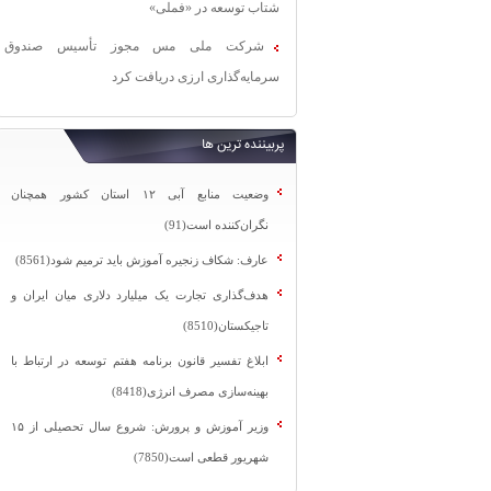
شتاب توسعه در «فملی»
شرکت ملی مس مجوز تأسیس صندوق
سرمایه‌گذاری ارزی دریافت کرد
پربیننده ترین ها
وضعیت منابع آبی ۱۲ استان کشور همچنان
نگران‌کننده است(91)
عارف: شکاف زنجیره آموزش باید ترمیم شود(8561)
هدف‌گذاری تجارت یک میلیارد دلاری میان ایران و
تاجیکستان(8510)
ابلاغ تفسیر قانون برنامه هفتم توسعه در ارتباط با
بهینه‌سازی مصرف انرژی(8418)
وزیر آموزش و پرورش: شروع سال تحصیلی از ۱۵
شهریور قطعی است(7850)