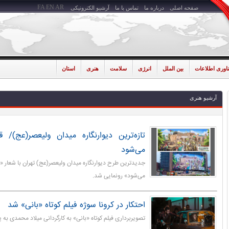
FA
EN
AR
صفحه اصلی
درباره ما
تماس با ما
آرشیو الکترونیکی
ناوری اطلاعات
بین الملل
انرژی
سلامت
هنری
استان
آرشیو هنری
تازه‌ترین دیوارنگاره میدان ولیعصر(عج)
می‌شود
جدیدترین طرح دیوارنگاره میدان ولیعصر(عج) تهران با شعار
می‌شود» رونمایی شد.
احتکار در کرونا سوژه فیلم کوتاه «بانی» شد
تصویربرداری فیلم کوتاه «بانی» به کارگردانی میلاد محمدی به پ