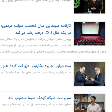
امیرمحمد زند در برنامه «نشان ارادت» از علاقه‌اش برای باز
کارنامه سینمایی سال نخست دولت مردمی؛ 
در یک سال 220 درصد رشد می‌کند
بررسی عملکرد سینمای دولت در شرایطی که به یک سالگی رسیده
آستانه یازدهمین ماه فعالیت خود به سر می‌برد، از وجوه مختلف
وجوه، از منظر برنامه‌های کوتاه‌مدت عاجلانه، میان‌مدت اجرایی و بلندمدت ساختاری، قابلیت ب
مت دیلون جایزه لوکارنو را دریافت کرد/ هنوز 
مت دیلون جایزه یک عمر دستاورد هنری را از جشنواره لوکارنو ۲۰۲۲ دریافت کرد.
سرپرست شبکه کودک سیما منصوب شد
معاون سیما در حکمی محمد صادق باطنی را به عنوان سرپرس