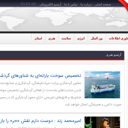
FA
EN
AR
صفحه اصلی
درباره ما
تماس با ما
آرشیو الکترونیکی
ناوری اطلاعات
بین الملل
انرژی
سلامت
هنری
استان
آرشیو هنری
تخصیص سوخت یارانه‌ای به شناورهای گردش
معاون گردشگری وزارت میراث‌فرهنگی، گردشگری و صنایع‌دستی
شدن حمایت‌های بلندمدت از فعالان گردشگری تخصیص سوخت ی
شناورها و قایق‌های تفریحی دارای مجوز گردشگری که در مسیره
صورت دائمی و همیشگی اعمال خواهد شد.
امیرمحمد زند : دوست دارم نقش «حر» را باز