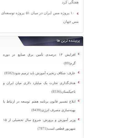
هفتگی کرد
۱۰ پروژه مس ایران در میان ۵۱ پروژه توسعه‌ای
مس جهان
پربیننده ترین ها
افزایش ۱۳ درصدی تأمین برق صنایع در دوره
گرم(89)
عارف: شکاف زنجیره آموزش باید ترمیم شود(8582)
هدف‌گذاری تجارت یک میلیارد دلاری میان ایران و
تاجیکستان(8536)
ابلاغ تفسیر قانون برنامه هفتم توسعه در ارتباط با
بهینه‌سازی مصرف انرژی(8439)
وزیر آموزش و پرورش: شروع سال تحصیلی از ۱۵
شهریور قطعی است(7871)