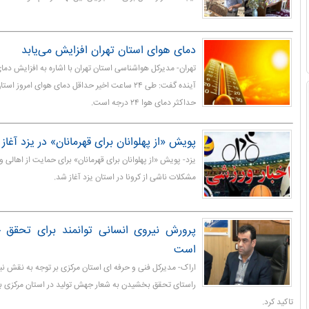
دمای هوای استان تهران افزایش می‌یابد
تهران- مدیرکل هواشناسی استان تهران با اشاره به افزایش دم
آینده گفت: طی ۲۴ ساعت اخیر حداقل دمای هوای امرو
حداکثر دمای هوا ۲۴ درجه است.
پویش «از پهلوانان برای قهرمانان» در یزد آغاز ب
یزد- پویش «از پهلوانان برای قهرمانان» برای حمایت از اهالی
مشکلات ناشی از کرونا در استان یزد آغاز شد.
پرورش نیروی انسانی توانمند برای تحقق
است
اراک- مدیرکل فنی و حرفه ای استان مرکزی بر توجه به نقش نیر
راستای تحقق بخشیدن به شعار جهش تولید در استان مرکزی ب
تاکید کرد.