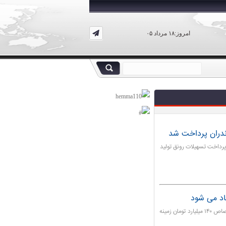
امروز:۱۸ مرداد ۰۵
پرداخت تسهیلات رونق تولید
قزوین- مدیرکل کمیته امداد استان قزوین گفت: امسال با اختصاص ۱۴۰ میلیارد تومان زمینه