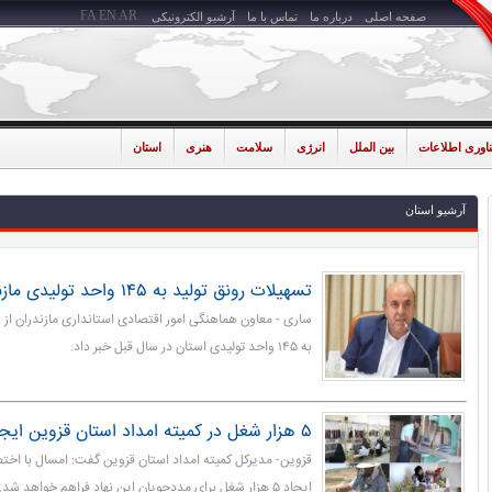
FA
EN
AR
صفحه اصلی
درباره ما
تماس با ما
آرشیو الکترونیکی
ناوری اطلاعات
بین الملل
انرژی
سلامت
هنری
استان
آرشیو استان
تسهیلات رونق تولید به ۱۴۵ واحد تولیدی مازندران پرداخت شد
ساری - معاون هماهنگی امور اقتصادی استانداری مازندران از 
به ۱۴۵ واحد تولیدی استان در سال قبل خبر داد.
۵ هزار شغل در کمیته امداد استان قزوین ایجاد می شود
ایجاد ۵ هزار شغل برای مددجویان این نهاد فراهم خواهد شد.