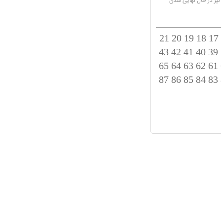
نیز در حال نهایی شدن
21
20
19
18
17
43
42
41
40
39
65
64
63
62
61
87
86
85
84
83