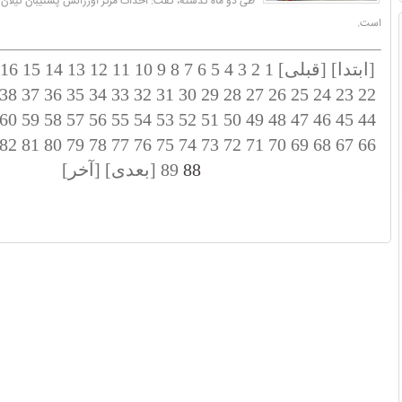
طی دو ماه گذشته، گفت: احداث مرکز اورژانس پشتیبان گیلان 
است.
[ابتدا]
[قبلی]
1
2
3
4
5
6
7
8
9
10
11
12
13
14
15
16
38
37
36
35
34
33
32
31
30
29
28
27
26
25
24
23
22
60
59
58
57
56
55
54
53
52
51
50
49
48
47
46
45
44
82
81
80
79
78
77
76
75
74
73
72
71
70
69
68
67
66
88
89
[بعدی]
[آخر]