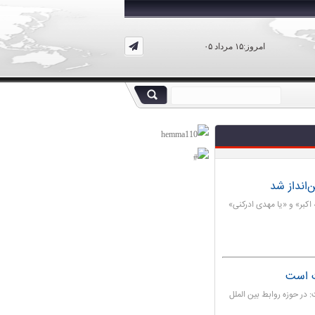
امروز:۱۵ مرداد ۰۵
‌انداز شد
کبر» و «یا مهدی ادرکنی»
ت است
ر حوزه روابط بین الملل