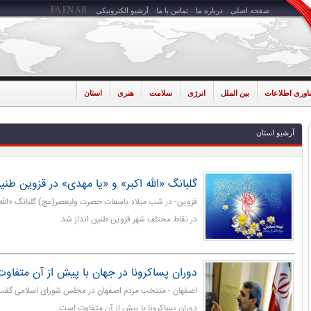
FA
EN
AR
صفحه اصلی
درباره ما
تماس با ما
آرشیو الکترونیکی
ناوری اطلاعات
بین الملل
انرژی
سلامت
هنری
استان
آرشیو استان
گلبانگ «الله اکبر» و «یا مهدی» در قزوین طنین
قزوین- در شب میلاد باسعات حصرت ولیعصر(عج) گلبانگ «الله ا
در نقاط مختلف شهر قزوین طنین انداز شد.
دوران پساکرونا در جهان با پیش از آن متفاو
اصفهان - منتخب مردم اصفهان در مجلس شورای اسلامی گفت: د
دوران پساکرونا با پیش از آن متفاوت است.