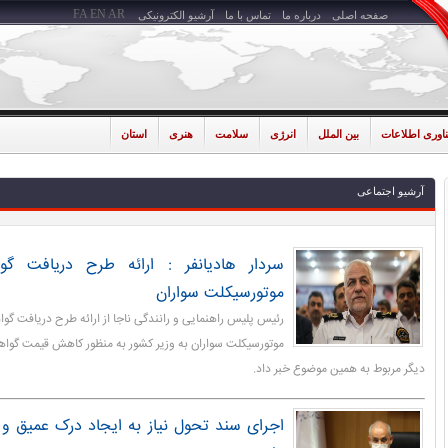
FA
EN
AR
صفحه اصلی
درباره ما
تماس با ما
آرشیو الکترونیکی
ناوری اطلاعات
بین الملل
انرژی
سلامت
هنری
استان
آرشیو اجتماعی
سردار هادیانفر : ارائه طرح دریافت گوا
موتورسیکلت سواران
رئیس پلیس راهنمایی و رانندگی ناجا از ارائه طرح دریافت گوا
موتورسیکلت سواران به وزیر کشور به منظور کاهش قیمت گواهی
دیگر مربوط به همین موضوع خبر داد.
اجرای سند تحول نیاز به ایجاد درک عمیق و