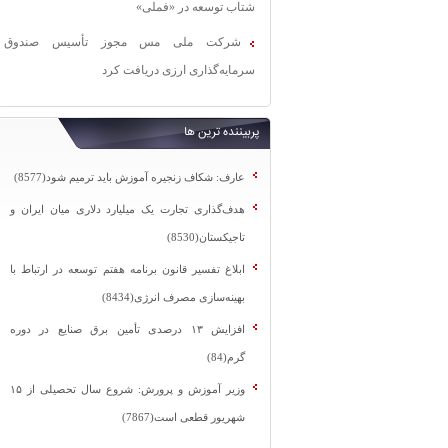
شتاب توسعه در «فملی»
شرکت ملی مس مجوز تأسیس صندوق
سرمایه‌گذاری ارزی دریافت کرد
پربیننده ترین ها
عارف: شکاف زنجیره آموزش باید ترمیم شود(8577)
هدف‌گذاری تجارت یک میلیارد دلاری میان ایران و
تاجیکستان(8530)
ابلاغ تفسیر قانون برنامه هفتم توسعه در ارتباط با
بهینه‌سازی مصرف انرژی(8434)
افزایش ۱۳ درصدی تأمین برق صنایع در دوره
گرم(84)
وزیر آموزش و پرورش: شروع سال تحصیلی از ۱۵
شهریور قطعی است(7867)