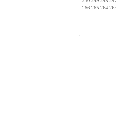
250
249
248
24
266
265
264
26