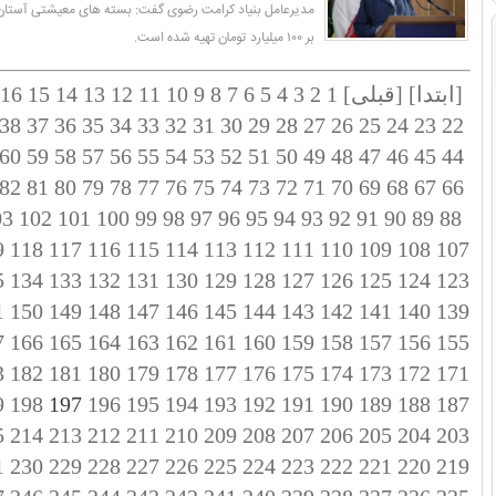
مدیرعامل بنیاد کرامت رضوی گفت: بسته های معیشتی آستان 
بر ۱۰۰ میلیارد تومان تهیه شده است.
[ابتدا]
[قبلی]
1
2
3
4
5
6
7
8
9
10
11
12
13
14
15
16
38
37
36
35
34
33
32
31
30
29
28
27
26
25
24
23
22
60
59
58
57
56
55
54
53
52
51
50
49
48
47
46
45
44
82
81
80
79
78
77
76
75
74
73
72
71
70
69
68
67
66
03
102
101
100
99
98
97
96
95
94
93
92
91
90
89
88
9
118
117
116
115
114
113
112
111
110
109
108
107
5
134
133
132
131
130
129
128
127
126
125
124
123
1
150
149
148
147
146
145
144
143
142
141
140
139
7
166
165
164
163
162
161
160
159
158
157
156
155
3
182
181
180
179
178
177
176
175
174
173
172
171
9
198
197
196
195
194
193
192
191
190
189
188
187
5
214
213
212
211
210
209
208
207
206
205
204
203
1
230
229
228
227
226
225
224
223
222
221
220
219