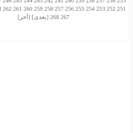
7
246
245
244
243
242
241
240
239
238
237
236
235
3
262
261
260
259
258
257
256
255
254
253
252
251
267
268
[بعدی]
[آخر]