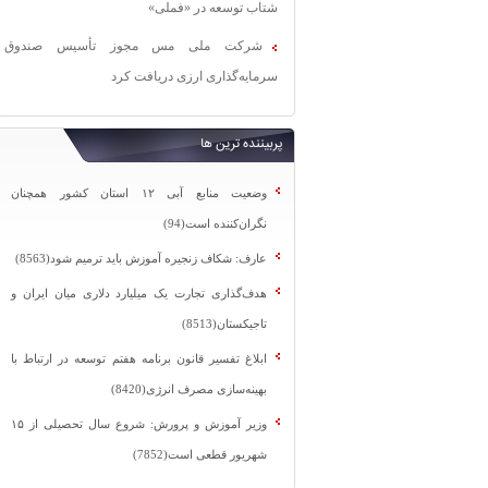
شتاب توسعه در «فملی»
شرکت ملی مس مجوز تأسیس صندوق
سرمایه‌گذاری ارزی دریافت کرد
پربیننده ترین ها
وضعیت منابع آبی ۱۲ استان کشور همچنان
نگران‌کننده است(94)
عارف: شکاف زنجیره آموزش باید ترمیم شود(8563)
هدف‌گذاری تجارت یک میلیارد دلاری میان ایران و
تاجیکستان(8513)
ابلاغ تفسیر قانون برنامه هفتم توسعه در ارتباط با
بهینه‌سازی مصرف انرژی(8420)
وزیر آموزش و پرورش: شروع سال تحصیلی از ۱۵
شهریور قطعی است(7852)