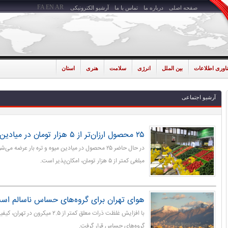
FA
EN
AR
صفحه اصلی
درباره ما
تماس با ما
آرشیو الکترونیکی
ناوری اطلاعات
بین الملل
انرژی
سلامت
هنری
استان
آرشیو اجتماعی
۲۵ محصول ارزان‌تر از ۵ هزار تومان در میادین میوه و تره بار
در حال حاضر ۲۵ محصول در میادین میوه و تره بار عرضه 
مبلغی کمتر از ۵ هزار تومان، امکان‌پذیر است.
هوای تهران برای گروه‌های حساس ناسالم اس
با افزایش غلظت ذرات معلق کمتر از ۲.۵ 
گروه‌های حساس قرار گرفت.