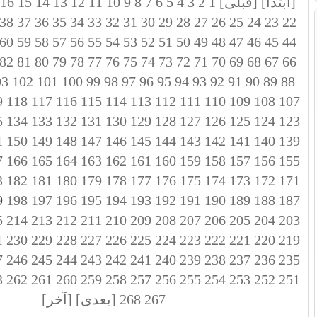
[ابتدا]
[قبلی]
1
2
3
4
5
6
7
8
9
10
11
12
13
14
15
16
38
37
36
35
34
33
32
31
30
29
28
27
26
25
24
23
22
60
59
58
57
56
55
54
53
52
51
50
49
48
47
46
45
44
82
81
80
79
78
77
76
75
74
73
72
71
70
69
68
67
66
03
102
101
100
99
98
97
96
95
94
93
92
91
90
89
88
9
118
117
116
115
114
113
112
111
110
109
108
107
5
134
133
132
131
130
129
128
127
126
125
124
123
1
150
149
148
147
146
145
144
143
142
141
140
139
7
166
165
164
163
162
161
160
159
158
157
156
155
3
182
181
180
179
178
177
176
175
174
173
172
171
199
198
197
196
195
194
193
192
191
190
189
188
187
5
214
213
212
211
210
209
208
207
206
205
204
203
1
230
229
228
227
226
225
224
223
222
221
220
219
7
246
245
244
243
242
241
240
239
238
237
236
235
3
262
261
260
259
258
257
256
255
254
253
252
251
267
268
[بعدی]
[آخر]