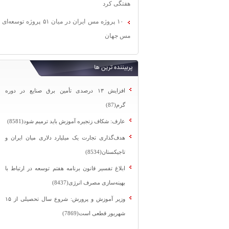
هفتگی کرد
۱۰ پروژه مس ایران در میان ۵۱ پروژه توسعه‌ای
مس جهان
پربیننده ترین ها
افزایش ۱۳ درصدی تأمین برق صنایع در دوره
گرم(87)
عارف: شکاف زنجیره آموزش باید ترمیم شود(8581)
هدف‌گذاری تجارت یک میلیارد دلاری میان ایران و
تاجیکستان(8534)
ابلاغ تفسیر قانون برنامه هفتم توسعه در ارتباط با
بهینه‌سازی مصرف انرژی(8437)
وزیر آموزش و پرورش: شروع سال تحصیلی از ۱۵
شهریور قطعی است(7869)