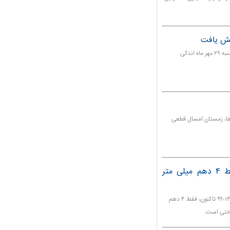
یش یافت
قیمت سبد نفتی اوپک از جمله نفت سنگین ایران دیروز پنج‌شنبه ۲۹ مهر ماه اندکی
‌ها، زمستان امسال قطعی
هشدار آبفای تهران: از ابتدای سال آبی فقط ۴ دهم میلی متر
مدیرعامل شرکت آبفا استان تهران گفت: از ابتدای سال آبی ۱۴۰۰-۹۹ تاکنون، فقط ۴ دهم
سختی است.