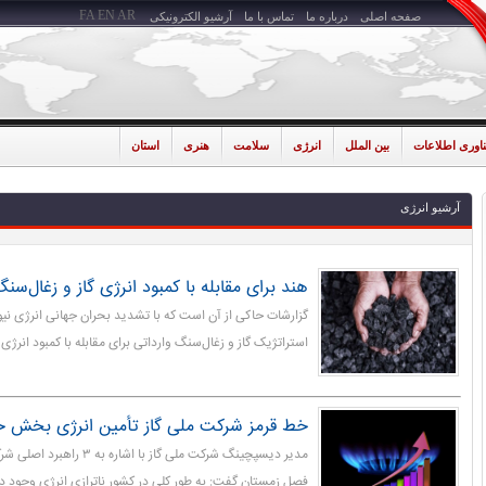
FA
EN
AR
صفحه اصلی
درباره ما
تماس با ما
آرشیو الکترونیکی
ناوری اطلاعات
بین الملل
انرژی
سلامت
هنری
استان
آرشیو انرژی
هند برای مقابله با کمبود انرژی گاز و زغال‌سن
گزارشات حاکی از آن است که با تشدید بحران جهانی انرژی نیو
استراتژیک گاز و زغال‌سنگ وارداتی برای مقابله با کمبود انرژی 
خط قرمز شرکت ملی گاز تأمین انرژی بخش 
مدیر دیسپچینگ شرکت ملی گاز با اش
فصل زمستان گفت: به طور کلی در کشور ناترازی انرژی وجود دا