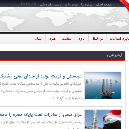
FA
EN
AR
صفحه اصلی
درباره ما
تماس با ما
آرشیو الکترونیکی
ناوری اطلاعات
بین الملل
انرژی
سلامت
هنری
استان
آرشیو انرژی
عربستان و کویت تولید از میدان نفتی مشترک ر
خبرگزاری آناتولی ترکیه به نقل از مدیرعامل شرکت نفت خلیج 
سعودی و کویت تولید نفت از میدان نفتی مشترک الخفجی در 
کشور را از سر گرفته‌اند.
عراق نیمی از صادرات نفت پایانه بصره را کا
یک شرکت حمل‌ونقل اعلام کرد که نیمی از صادرات عراق از پایا