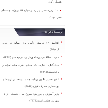
هفتگی کرد
۱۰ پروژه مس ایران در میان ۵۱ پروژه توسعه‌ای
مس جهان
پربیننده ترین ها
افزایش ۱۳ درصدی تأمین برق صنایع در دوره
گرم(96)
عارف: شکاف زنجیره آموزش باید ترمیم شود(8587)
هدف‌گذاری تجارت یک میلیارد دلاری میان ایران و
تاجیکستان(8542)
ابلاغ تفسیر قانون برنامه هفتم توسعه در ارتباط با
بهینه‌سازی مصرف انرژی(8444)
وزیر آموزش و پرورش: شروع سال تحصیلی از ۱۵
شهریور قطعی است(7878)