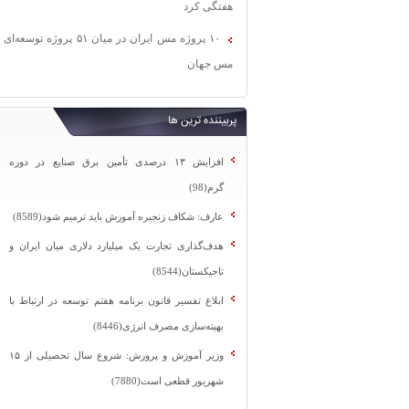
هفتگی کرد
۱۰ پروژه مس ایران در میان ۵۱ پروژه توسعه‌ای
مس جهان
پربیننده ترین ها
افزایش ۱۳ درصدی تأمین برق صنایع در دوره
گرم(98)
عارف: شکاف زنجیره آموزش باید ترمیم شود(8589)
هدف‌گذاری تجارت یک میلیارد دلاری میان ایران و
تاجیکستان(8544)
ابلاغ تفسیر قانون برنامه هفتم توسعه در ارتباط با
بهینه‌سازی مصرف انرژی(8446)
وزیر آموزش و پرورش: شروع سال تحصیلی از ۱۵
شهریور قطعی است(7880)