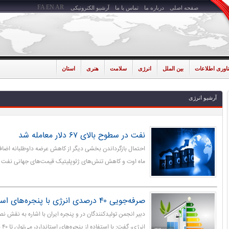
FA
EN
AR
صفحه اصلی
درباره ما
تماس با ما
آرشیو الکترونیکی
ناوری اطلاعات
بین الملل
انرژی
سلامت
هنری
استان
آرشیو انرژی
نفت در سطوح بالای ۶۷ دلار معامله شد
احتمال بازگرداندن بخشی دیگر از کاهش عرضه داوطلبانه اض
ماه اوت و کاهش تنش‌های ژئوپلیتیک قیمت‌های جهانی نفت خ
صرفه‌جویی ۴۰ درصدی انرژی با پنجره‌های استاندارد
دبیر انجمن تولیدکنندگان در و پنجره ایران با اشاره به نقش 
انر