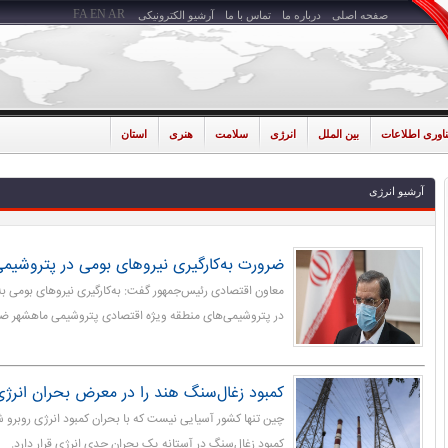
FA
EN
AR
صفحه اصلی
درباره ما
تماس با ما
آرشیو الکترونیکی
ناوری اطلاعات
بین الملل
انرژی
سلامت
هنری
استان
آرشیو انرژی
ضرورت به‌کارگیری نیروهای بومی در پتروشیم
معاون اقتصادی رئیس‌جمهور گفت: به‌کارگیری نیروهای بومی
در پتروشیمی‌های منطقه ویژه اقتصادی پتروشیمی ماهشهر ض
کمبود زغال‌سنگ هند را در معرض بحران انرژی 
چین تنها کشور آسیایی نیست که با بحران کمبود انرژی روبرو
کمبود زغال‌سنگ در آستانه یک بحران جدی انرژی قرار دارد.