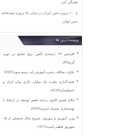
هفتگی کرد
۱۰ پروژه مس ایران در میان ۵۱ پروژه توسعه‌ای
مس جهان
پربیننده ترین ها
افزایش ۱۳ درصدی تأمین برق صنایع در دوره
گرم(89)
عارف: شکاف زنجیره آموزش باید ترمیم شود(8582)
هدف‌گذاری تجارت یک میلیارد دلاری میان ایران و
تاجیکستان(8536)
ابلاغ تفسیر قانون برنامه هفتم توسعه در ارتباط با
بهینه‌سازی مصرف انرژی(8439)
وزیر آموزش و پرورش: شروع سال تحصیلی از ۱۵
شهریور قطعی است(7871)