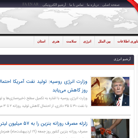
FA
EN
AR
صفحه اصلی
درباره ما
تماس با ما
آرشیو الکترونیکی
ناوری اطلاعات
بین الملل
انرژی
سلامت
هنری
استان
آرشیو انرژی
روز کاهش می‌یابد
وزارت انرژی روسیه با اشاره به تکمیل سطح ذخیره‌سازی‌ها و 
با نفت ۳۰ تا ۳۵ دلاری، از احتمال کاهش تولید روزانه ۲ تا ۳ میلیون بشکه‌ای آمریکا خبرداد.
زلزله مصرف روزانه بنزین را به ۵۷ میلیون لیتر رساند
مصرف روزانه بنزین کشور روز جمعه (۱۹ ار