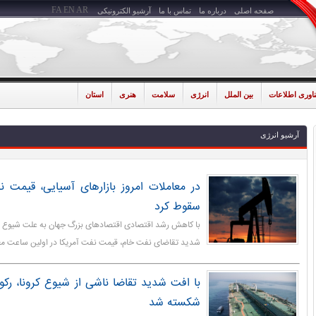
FA
EN
AR
صفحه اصلی
درباره ما
تماس با ما
آرشیو الکترونیکی
ناوری اطلاعات
بین الملل
انرژی
سلامت
هنری
استان
آرشیو انرژی
سقوط کرد
با کاهش رشد اقتصادی اقتصادهای بزرگ جهان به علت شیوع 
شدید تقاضای نفت خام، قیمت نفت آمریکا در اولین ساعت معاملات ۱۴ درصد س
با افت شدید تقاضا ناشی از شیوع کرونا، رک
شکسته شد