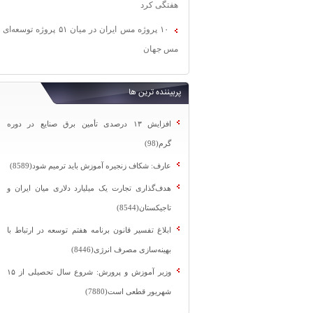
هفتگی کرد
۱۰ پروژه مس ایران در میان ۵۱ پروژه توسعه‌ای
مس جهان
پربیننده ترین ها
افزایش ۱۳ درصدی تأمین برق صنایع در دوره
گرم(98)
عارف: شکاف زنجیره آموزش باید ترمیم شود(8589)
هدف‌گذاری تجارت یک میلیارد دلاری میان ایران و
تاجیکستان(8544)
ابلاغ تفسیر قانون برنامه هفتم توسعه در ارتباط با
بهینه‌سازی مصرف انرژی(8446)
وزیر آموزش و پرورش: شروع سال تحصیلی از ۱۵
شهریور قطعی است(7880)