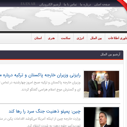
FA
EN
AR
صفحه اصلی
درباره ما
تماس با ما
آرشیو الکترونیکی
ناوری اطلاعات
بین الملل
انرژی
سلامت
هنری
استان
آرشیو بین الملل
رایزنی وزیران خارجه پاکستان و ترکیه درباره 
وزیران خارجه پاکستان و ترکیه صبح امروز چهارشنبه در تماس ت
ای و گسترش موج اسلام هراسی گفتگو کردند.
چین: پمپئو ذهنیت جنگ سرد را رها کند
وزارت خارجه چین از اینکه آمریکا می‌کوشد اقدامات پکن در من
تهدیدآمیز جلوه دهد؛ به شدت انتقاد کرد.