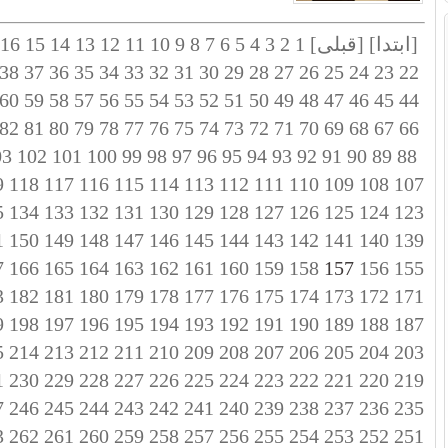
[ابتدا]
[قبلی]
1
2
3
4
5
6
7
8
9
10
11
12
13
14
15
16
38
37
36
35
34
33
32
31
30
29
28
27
26
25
24
23
22
60
59
58
57
56
55
54
53
52
51
50
49
48
47
46
45
44
82
81
80
79
78
77
76
75
74
73
72
71
70
69
68
67
66
03
102
101
100
99
98
97
96
95
94
93
92
91
90
89
88
9
118
117
116
115
114
113
112
111
110
109
108
107
5
134
133
132
131
130
129
128
127
126
125
124
123
1
150
149
148
147
146
145
144
143
142
141
140
139
7
166
165
164
163
162
161
160
159
158
157
156
155
3
182
181
180
179
178
177
176
175
174
173
172
171
9
198
197
196
195
194
193
192
191
190
189
188
187
5
214
213
212
211
210
209
208
207
206
205
204
203
1
230
229
228
227
226
225
224
223
222
221
220
219
7
246
245
244
243
242
241
240
239
238
237
236
235
3
262
261
260
259
258
257
256
255
254
253
252
251