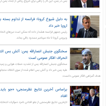
بس در یمن، این کار را راهی برای خروج ریاض از جنگ یمن ارزی
به دلیل شیوع کرونا؛ فرانسه از تداوم بسته 
اروپا خبر داد
رئیس جمهور فرانسه هشدار داده که ممکن است مرزهای اتحاد
ویروس کرونا تا ماه سپتامبر مسدود باقی بماند.
سخنگوی جنبش انصارالله یمن: آتش بس ائت
انحراف افکار عمومی است
سخنگوی جنبش انصارالله یمن از تشدید حملات هوایی و زمین
علیه یمن خبر داد و آتش بس اعلام شده از سوی ائتلاف متجاوز
هدف گمراهی افکار عمومی دانست.
براساس آخرین نتایج نظرسنجی؛ «جو بایدن
افتاد
تازه‌ترین نتایج نظرسنجی از جلو افتادن نامزد دموکرات انتخا