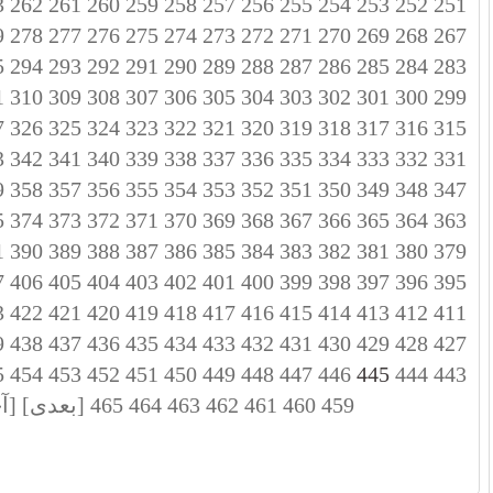
3
262
261
260
259
258
257
256
255
254
253
252
251
9
278
277
276
275
274
273
272
271
270
269
268
267
5
294
293
292
291
290
289
288
287
286
285
284
283
1
310
309
308
307
306
305
304
303
302
301
300
299
7
326
325
324
323
322
321
320
319
318
317
316
315
3
342
341
340
339
338
337
336
335
334
333
332
331
9
358
357
356
355
354
353
352
351
350
349
348
347
5
374
373
372
371
370
369
368
367
366
365
364
363
1
390
389
388
387
386
385
384
383
382
381
380
379
7
406
405
404
403
402
401
400
399
398
397
396
395
3
422
421
420
419
418
417
416
415
414
413
412
411
9
438
437
436
435
434
433
432
431
430
429
428
427
5
454
453
452
451
450
449
448
447
446
445
444
443
459
460
461
462
463
464
465
[بعدی]
[آ