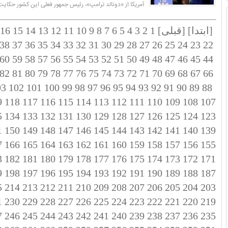
آمریکا از «دونالد ترامپ»، رئیس جمهور فعلی این کشور حکایت 
[ابتدا]
[قبلی]
1
2
3
4
5
6
7
8
9
10
11
12
13
14
15
16
38
37
36
35
34
33
32
31
30
29
28
27
26
25
24
23
22
60
59
58
57
56
55
54
53
52
51
50
49
48
47
46
45
44
82
81
80
79
78
77
76
75
74
73
72
71
70
69
68
67
66
03
102
101
100
99
98
97
96
95
94
93
92
91
90
89
88
9
118
117
116
115
114
113
112
111
110
109
108
107
5
134
133
132
131
130
129
128
127
126
125
124
123
1
150
149
148
147
146
145
144
143
142
141
140
139
7
166
165
164
163
162
161
160
159
158
157
156
155
3
182
181
180
179
178
177
176
175
174
173
172
171
9
198
197
196
195
194
193
192
191
190
189
188
187
5
214
213
212
211
210
209
208
207
206
205
204
203
1
230
229
228
227
226
225
224
223
222
221
220
219
7
246
245
244
243
242
241
240
239
238
237
236
235