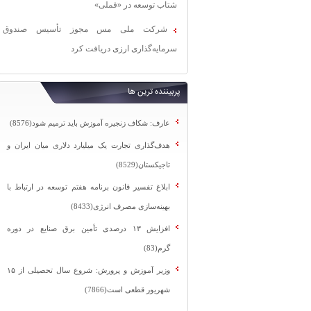
شتاب توسعه در «فملی»
شرکت ملی مس مجوز تأسیس صندوق
سرمایه‌گذاری ارزی دریافت کرد
پربیننده ترین ها
عارف: شکاف زنجیره آموزش باید ترمیم شود(8576)
هدف‌گذاری تجارت یک میلیارد دلاری میان ایران و
تاجیکستان(8529)
ابلاغ تفسیر قانون برنامه هفتم توسعه در ارتباط با
بهینه‌سازی مصرف انرژی(8433)
افزایش ۱۳ درصدی تأمین برق صنایع در دوره
گرم(83)
وزیر آموزش و پرورش: شروع سال تحصیلی از ۱۵
شهریور قطعی است(7866)