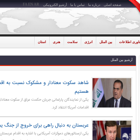
FA
EN
AR
صفحه اصلی
درباره ما
تماس با ما
آرشیو الکترونیکی
ناوری اطلاعات
بین الملل
انرژی
سلامت
هنری
استان
آرشیو بین الملل
شاهد سکوت معنادار و مشکوک نسبت به اقدام
هستیم
یکی از نمایندگان پارلمانی جریان حکمت عراق از سکوت معنادار 
اقدامات آمریکا انتقاد کرد.
عربستان به دنبال راهی برای خروج از جنگ 
یکی ازسناتورهای دموکرات آمریکایی با اشاره به اقدام عربستا