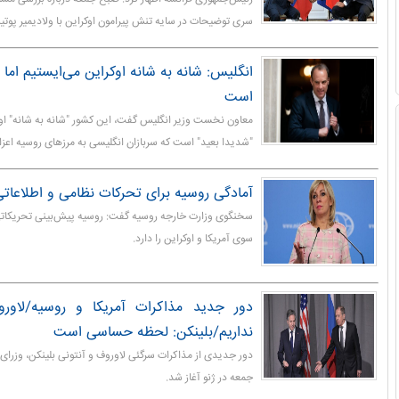
سری توضیحات در سایه تنش پیرامون اوکراین با ولادیمیر پوت
انگلیس: شانه به شانه اوکراین می‌ایستیم اما ا
است
معاون نخست وزیر انگلیس گفت، این کشور "شانه به شانه" اوک
"شدیدا بعید" است که سربازان انگلیسی به مرزهای روسیه اعزا
آمادگی روسیه برای تحرکات نظامی و اطلاعاتی
سخنگوی وزارت خارجه روسیه گفت: روسیه پیش‌بینی تحریکاتی
سوی آمریکا و اوکراین را دارد.
دور جدید مذاکرات آمریکا و روسیه/لاورو
نداریم/بلینکن: لحظه حساسی است
دور جدیدی از مذاکرات سرگئی لاوروف و آنتونی بلینکن، وزرای 
جمعه در ژنو آغاز شد.