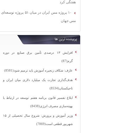
هفتگی کرد
۱۰ پروژه مس ایران در میان ۵۱ پروژه توسعه‌ای
مس جهان
پربیننده ترین ها
افزایش ۱۳ درصدی تأمین برق صنایع در دوره
گرم(87)
عارف: شکاف زنجیره آموزش باید ترمیم شود(8581)
هدف‌گذاری تجارت یک میلیارد دلاری میان ایران و
تاجیکستان(8534)
ابلاغ تفسیر قانون برنامه هفتم توسعه در ارتباط با
بهینه‌سازی مصرف انرژی(8438)
وزیر آموزش و پرورش: شروع سال تحصیلی از ۱۵
شهریور قطعی است(7869)