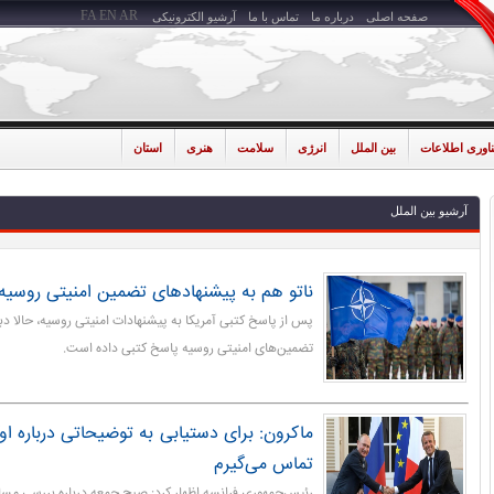
FA
EN
AR
صفحه اصلی
درباره ما
تماس با ما
آرشیو الکترونیکی
ناوری اطلاعات
بین الملل
انرژی
سلامت
هنری
استان
آرشیو بین الملل
ناتو هم به پیشنهادهای تضمین‌ امنیتی روسیه
پس از پاسخ کتبی آمریکا به پیشنهادات امنیتی روسیه، حالا دبیرک
تضمین‌های امنیتی روسیه پاسخ کتبی داده است.
ماکرون: برای دستیابی به توضیحاتی درباره او
تماس می‌گیرم
رئیس‌جمهوری فرانسه اظهار کرد: صبح جمعه درباره بررسی مسا