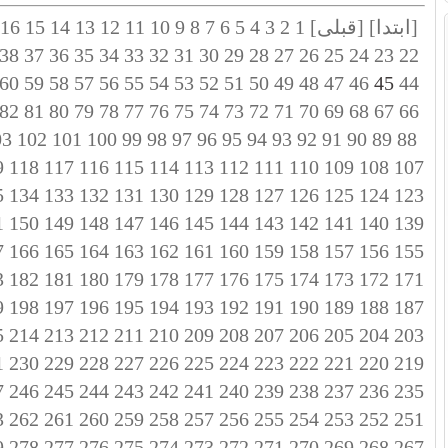
[ابتدا]
[قبلی]
1
2
3
4
5
6
7
8
9
10
11
12
13
14
15
16
38
37
36
35
34
33
32
31
30
29
28
27
26
25
24
23
22
60
59
58
57
56
55
54
53
52
51
50
49
48
47
46
45
44
82
81
80
79
78
77
76
75
74
73
72
71
70
69
68
67
66
03
102
101
100
99
98
97
96
95
94
93
92
91
90
89
88
9
118
117
116
115
114
113
112
111
110
109
108
107
5
134
133
132
131
130
129
128
127
126
125
124
123
1
150
149
148
147
146
145
144
143
142
141
140
139
7
166
165
164
163
162
161
160
159
158
157
156
155
3
182
181
180
179
178
177
176
175
174
173
172
171
9
198
197
196
195
194
193
192
191
190
189
188
187
5
214
213
212
211
210
209
208
207
206
205
204
203
1
230
229
228
227
226
225
224
223
222
221
220
219
7
246
245
244
243
242
241
240
239
238
237
236
235
3
262
261
260
259
258
257
256
255
254
253
252
251
9
278
277
276
275
274
273
272
271
270
269
268
267