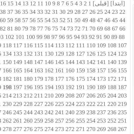
[ابتدا]
[قبلی]
1
2
3
4
5
6
7
8
9
10
11
12
13
14
15
16
38
37
36
35
34
33
32
31
30
29
28
27
26
25
24
23
22
60
59
58
57
56
55
54
53
52
51
50
49
48
47
46
45
44
82
81
80
79
78
77
76
75
74
73
72
71
70
69
68
67
66
03
102
101
100
99
98
97
96
95
94
93
92
91
90
89
88
9
118
117
116
115
114
113
112
111
110
109
108
107
5
134
133
132
131
130
129
128
127
126
125
124
123
1
150
149
148
147
146
145
144
143
142
141
140
139
7
166
165
164
163
162
161
160
159
158
157
156
155
3
182
181
180
179
178
177
176
175
174
173
172
171
9
198
197
196
195
194
193
192
191
190
189
188
187
5
214
213
212
211
210
209
208
207
206
205
204
203
1
230
229
228
227
226
225
224
223
222
221
220
219
7
246
245
244
243
242
241
240
239
238
237
236
235
3
262
261
260
259
258
257
256
255
254
253
252
251
9
278
277
276
275
274
273
272
271
270
269
268
267