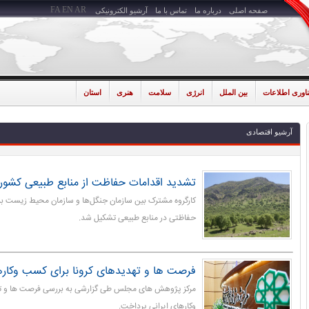
FA
EN
AR
صفحه اصلی
درباره ما
تماس با ما
آرشیو الکترونیکی
ناوری اطلاعات
بین الملل
انرژی
سلامت
هنری
استان
آرشیو اقتصادی
تشدید اقدامات حفاظت از منابع طبیعی کشور
کارگروه مشترک بین سازمان جنگل‌ها و سازمان محیط زیست بر
حفاظتی در منابع طبیعی تشکیل شد.
فرصت ها و تهدیدهای کرونا برای کسب وکارها
مرکز پژوهش های مجلس طی گزارشی به بررسی فرصت ها و ته
وکارهای ایرانی پرداخت.