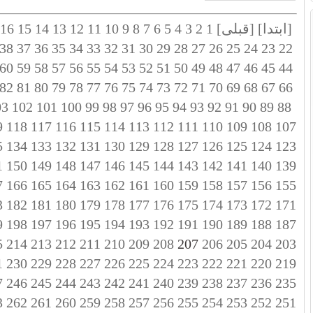
[ابتدا]
[قبلی]
1
2
3
4
5
6
7
8
9
10
11
12
13
14
15
16
38
37
36
35
34
33
32
31
30
29
28
27
26
25
24
23
22
60
59
58
57
56
55
54
53
52
51
50
49
48
47
46
45
44
82
81
80
79
78
77
76
75
74
73
72
71
70
69
68
67
66
03
102
101
100
99
98
97
96
95
94
93
92
91
90
89
88
9
118
117
116
115
114
113
112
111
110
109
108
107
5
134
133
132
131
130
129
128
127
126
125
124
123
1
150
149
148
147
146
145
144
143
142
141
140
139
7
166
165
164
163
162
161
160
159
158
157
156
155
3
182
181
180
179
178
177
176
175
174
173
172
171
9
198
197
196
195
194
193
192
191
190
189
188
187
5
214
213
212
211
210
209
208
207
206
205
204
203
1
230
229
228
227
226
225
224
223
222
221
220
219
7
246
245
244
243
242
241
240
239
238
237
236
235
3
262
261
260
259
258
257
256
255
254
253
252
251