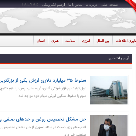
FA
EN
AR
صفحه اصلی
درباره ما
تماس با ما
آرشیو الکترونیکی
ناوری اطلاعات
بین الملل
انرژی
سلامت
هنری
استان
آرشیو اقتصادی
سقوط ۳۵ میلیارد دلاری ارزش یکی از بزرگترین شرکت‌های اروپا
غول تولید نرم‌افزار شرکتی آلمان، گروه ساپ، پس از اعلام نتا
سوم با سقوط سنگین ارزش سهام خود مواجه شد.
حل مشکل تخصیص روغن واحدهای صنفی و 
قائم مقام وزیر صمت در ستاد تسهیل از حل مشکل تخصیص 
صنعتی خبر داد.