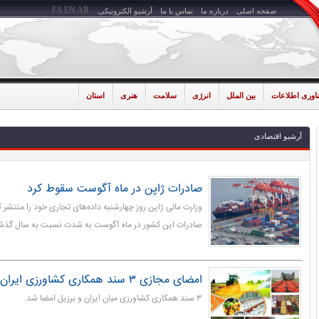
FA
EN
AR
صفحه اصلی
درباره ما
تماس با ما
آرشیو الکترونیکی
ناوری اطلاعات
بین الملل
انرژی
سلامت
هنری
استان
آرشیو اقتصادی
صادرات ژاپن در ماه آگوست سقوط کرد
وزارت مالی ژاپن روز چهارشنبه داده‌های تجاری خود را منتشر 
صادرات این کشور در ماه آگوست به شدت نسبت به سال گذش
امضای مجازی ۳ سند همکاری کشاورزی ایران و برزیل
۳ سند همکاری کشاورزی میان ایران و برزیل امضا شد.