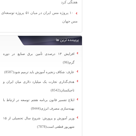
هفتگی کرد
۱۰ پروژه مس ایران در میان ۵۱ پروژه توسعه‌ای
مس جهان
پربیننده ترین ها
افزایش ۱۳ درصدی تأمین برق صنایع در دوره
گرم(96)
عارف: شکاف زنجیره آموزش باید ترمیم شود(8587)
هدف‌گذاری تجارت یک میلیارد دلاری میان ایران و
تاجیکستان(8542)
ابلاغ تفسیر قانون برنامه هفتم توسعه در ارتباط با
بهینه‌سازی مصرف انرژی(8444)
وزیر آموزش و پرورش: شروع سال تحصیلی از ۱۵
شهریور قطعی است(7878)