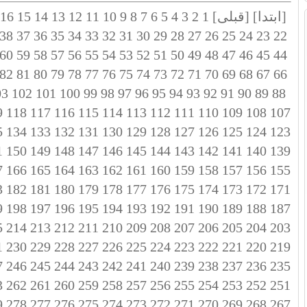
[ابتدا]
[قبلی]
1
2
3
4
5
6
7
8
9
10
11
12
13
14
15
16
38
37
36
35
34
33
32
31
30
29
28
27
26
25
24
23
22
60
59
58
57
56
55
54
53
52
51
50
49
48
47
46
45
44
82
81
80
79
78
77
76
75
74
73
72
71
70
69
68
67
66
03
102
101
100
99
98
97
96
95
94
93
92
91
90
89
88
9
118
117
116
115
114
113
112
111
110
109
108
107
5
134
133
132
131
130
129
128
127
126
125
124
123
1
150
149
148
147
146
145
144
143
142
141
140
139
7
166
165
164
163
162
161
160
159
158
157
156
155
3
182
181
180
179
178
177
176
175
174
173
172
171
9
198
197
196
195
194
193
192
191
190
189
188
187
5
214
213
212
211
210
209
208
207
206
205
204
203
1
230
229
228
227
226
225
224
223
222
221
220
219
7
246
245
244
243
242
241
240
239
238
237
236
235
3
262
261
260
259
258
257
256
255
254
253
252
251
9
278
277
276
275
274
273
272
271
270
269
268
267