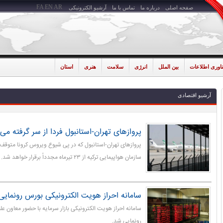
FA
EN
AR
صفحه اصلی
درباره ما
تماس با ما
آرشیو الکترونیکی
ناوری اطلاعات
بین الملل
انرژی
سلامت
هنری
استان
آرشیو اقتصادی
پروازهای تهران-استانبول فردا از سر گرفته می
پروازهای تهران-استانبول‌ که در پی شیوع ویروس کرونا متوقف 
سازمان هواپیمایی ترکیه از ۲۳ تیرماه مجدداً برقرار خواهد شد.
سامانه احراز هویت الکترونیکی بورس رونمای
سامانه احراز هویت الکترونیکی بازار سرمایه با حضور معاون ع
رونمایی شد.