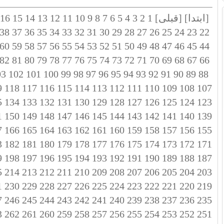
[ابتدا]
[قبلی]
1
2
3
4
5
6
7
8
9
10
11
12
13
14
15
16
38
37
36
35
34
33
32
31
30
29
28
27
26
25
24
23
22
60
59
58
57
56
55
54
53
52
51
50
49
48
47
46
45
44
82
81
80
79
78
77
76
75
74
73
72
71
70
69
68
67
66
03
102
101
100
99
98
97
96
95
94
93
92
91
90
89
88
9
118
117
116
115
114
113
112
111
110
109
108
107
5
134
133
132
131
130
129
128
127
126
125
124
123
1
150
149
148
147
146
145
144
143
142
141
140
139
7
166
165
164
163
162
161
160
159
158
157
156
155
3
182
181
180
179
178
177
176
175
174
173
172
171
9
198
197
196
195
194
193
192
191
190
189
188
187
5
214
213
212
211
210
209
208
207
206
205
204
203
1
230
229
228
227
226
225
224
223
222
221
220
219
7
246
245
244
243
242
241
240
239
238
237
236
235
3
262
261
260
259
258
257
256
255
254
253
252
251