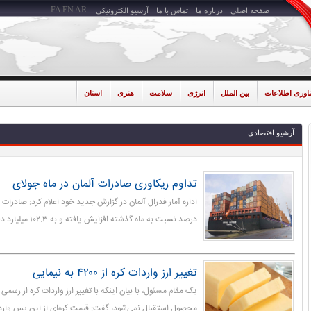
FA
EN
AR
صفحه اصلی
درباره ما
تماس با ما
آرشیو الکترونیکی
ناوری اطلاعات
بین الملل
انرژی
سلامت
هنری
استان
آرشیو اقتصادی
تداوم ریکاوری صادرات آلمان در ماه جولای
درصد نسبت به ماه گذشته افزایش یافته و به ۱۰۲.۳ میلیارد دلار رسیده است.
تغییر ارز واردات کره از ۴۲۰۰ به نیمایی
یک مقام مسئول، با بیان اینکه با تغییر ارز واردات کره از رسمی 
محصول استقبال نمی‌شود، گفت: قیمت کره‌ای از این پس وارد