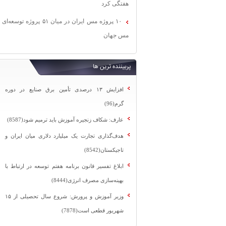
هفتگی کرد
۱۰ پروژه مس ایران در میان ۵۱ پروژه توسعه‌ای
مس جهان
پربیننده ترین ها
افزایش ۱۳ درصدی تأمین برق صنایع در دوره
گرم(96)
عارف: شکاف زنجیره آموزش باید ترمیم شود(8587)
هدف‌گذاری تجارت یک میلیارد دلاری میان ایران و
تاجیکستان(8542)
ابلاغ تفسیر قانون برنامه هفتم توسعه در ارتباط با
بهینه‌سازی مصرف انرژی(8444)
وزیر آموزش و پرورش: شروع سال تحصیلی از ۱۵
شهریور قطعی است(7878)