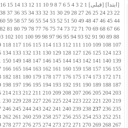
[ابتدا]
[قبلی]
1
2
3
4
5
6
7
8
9
10
11
12
13
14
15
16
38
37
36
35
34
33
32
31
30
29
28
27
26
25
24
23
22
60
59
58
57
56
55
54
53
52
51
50
49
48
47
46
45
44
82
81
80
79
78
77
76
75
74
73
72
71
70
69
68
67
66
03
102
101
100
99
98
97
96
95
94
93
92
91
90
89
88
9
118
117
116
115
114
113
112
111
110
109
108
107
5
134
133
132
131
130
129
128
127
126
125
124
123
1
150
149
148
147
146
145
144
143
142
141
140
139
7
166
165
164
163
162
161
160
159
158
157
156
155
3
182
181
180
179
178
177
176
175
174
173
172
171
9
198
197
196
195
194
193
192
191
190
189
188
187
5
214
213
212
211
210
209
208
207
206
205
204
203
1
230
229
228
227
226
225
224
223
222
221
220
219
7
246
245
244
243
242
241
240
239
238
237
236
235
3
262
261
260
259
258
257
256
255
254
253
252
251
9
278
277
276
275
274
273
272
271
270
269
268
267