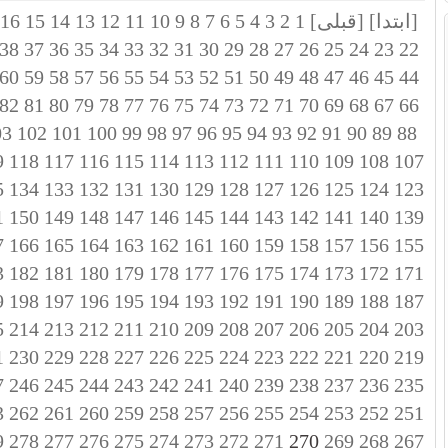
[ابتدا]
[قبلی]
1
2
3
4
5
6
7
8
9
10
11
12
13
14
15
16
38
37
36
35
34
33
32
31
30
29
28
27
26
25
24
23
22
60
59
58
57
56
55
54
53
52
51
50
49
48
47
46
45
44
82
81
80
79
78
77
76
75
74
73
72
71
70
69
68
67
66
03
102
101
100
99
98
97
96
95
94
93
92
91
90
89
88
9
118
117
116
115
114
113
112
111
110
109
108
107
5
134
133
132
131
130
129
128
127
126
125
124
123
1
150
149
148
147
146
145
144
143
142
141
140
139
7
166
165
164
163
162
161
160
159
158
157
156
155
3
182
181
180
179
178
177
176
175
174
173
172
171
9
198
197
196
195
194
193
192
191
190
189
188
187
5
214
213
212
211
210
209
208
207
206
205
204
203
1
230
229
228
227
226
225
224
223
222
221
220
219
7
246
245
244
243
242
241
240
239
238
237
236
235
3
262
261
260
259
258
257
256
255
254
253
252
251
9
278
277
276
275
274
273
272
271
270
269
268
267