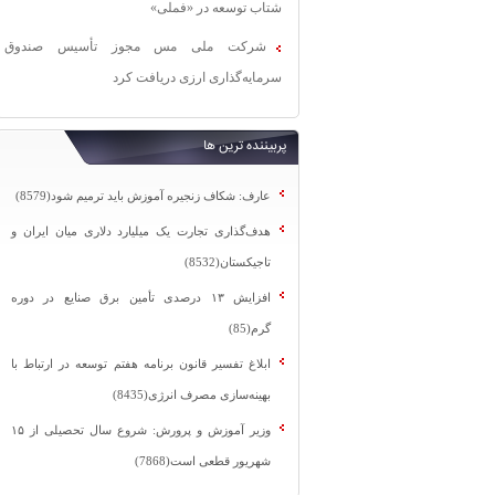
شتاب توسعه در «فملی»
شرکت ملی مس مجوز تأسیس صندوق
سرمایه‌گذاری ارزی دریافت کرد
پربیننده ترین ها
عارف: شکاف زنجیره آموزش باید ترمیم شود(8579)
هدف‌گذاری تجارت یک میلیارد دلاری میان ایران و
تاجیکستان(8532)
افزایش ۱۳ درصدی تأمین برق صنایع در دوره
گرم(85)
ابلاغ تفسیر قانون برنامه هفتم توسعه در ارتباط با
بهینه‌سازی مصرف انرژی(8435)
وزیر آموزش و پرورش: شروع سال تحصیلی از ۱۵
شهریور قطعی است(7868)