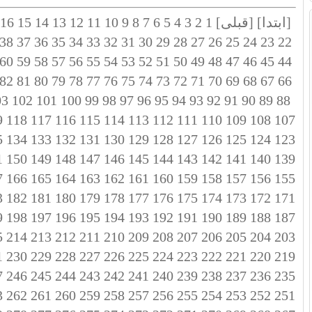
[ابتدا]
[قبلی]
1
2
3
4
5
6
7
8
9
10
11
12
13
14
15
16
38
37
36
35
34
33
32
31
30
29
28
27
26
25
24
23
22
60
59
58
57
56
55
54
53
52
51
50
49
48
47
46
45
44
82
81
80
79
78
77
76
75
74
73
72
71
70
69
68
67
66
03
102
101
100
99
98
97
96
95
94
93
92
91
90
89
88
9
118
117
116
115
114
113
112
111
110
109
108
107
5
134
133
132
131
130
129
128
127
126
125
124
123
1
150
149
148
147
146
145
144
143
142
141
140
139
7
166
165
164
163
162
161
160
159
158
157
156
155
3
182
181
180
179
178
177
176
175
174
173
172
171
9
198
197
196
195
194
193
192
191
190
189
188
187
5
214
213
212
211
210
209
208
207
206
205
204
203
1
230
229
228
227
226
225
224
223
222
221
220
219
7
246
245
244
243
242
241
240
239
238
237
236
235
3
262
261
260
259
258
257
256
255
254
253
252
251