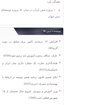
هفتگی کرد
۱۰ پروژه مس ایران در میان ۵۱ پروژه توسعه‌ای
مس جهان
پربیننده ترین ها
افزایش ۱۳ درصدی تأمین برق صنایع در دوره
گرم(86)
عارف: شکاف زنجیره آموزش باید ترمیم شود(8580)
هدف‌گذاری تجارت یک میلیارد دلاری میان ایران و
تاجیکستان(8533)
ابلاغ تفسیر قانون برنامه هفتم توسعه در ارتباط با
بهینه‌سازی مصرف انرژی(8435)
وزیر آموزش و پرورش: شروع سال تحصیلی از ۱۵
شهریور قطعی است(7868)