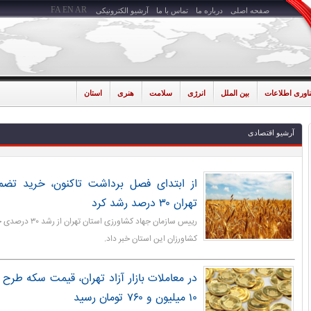
FA
EN
AR
صفحه اصلی
درباره ما
تماس با ما
آرشیو الکترونیکی
ناوری اطلاعات
بین الملل
انرژی
سلامت
هنری
استان
آرشیو اقتصادی
از ابتدای فصل برداشت تاکنون، خرید تضم
تهران ۳۰ درصد رشد کرد
رییس سازمان جهاد کشاور
کشاورزان این استان خبر داد.
۱۰ میلیون و ۷۶۰ تومان رسید