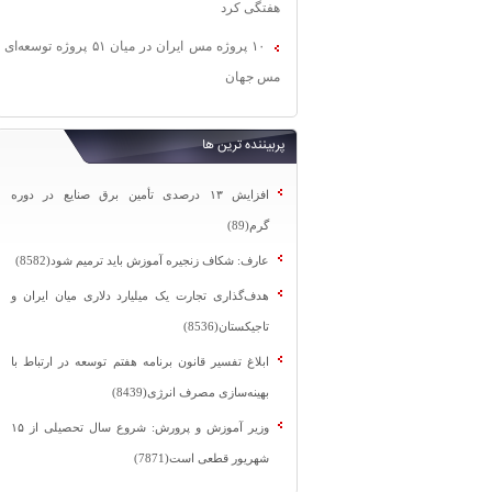
هفتگی کرد
۱۰ پروژه مس ایران در میان ۵۱ پروژه توسعه‌ای
مس جهان
پربیننده ترین ها
افزایش ۱۳ درصدی تأمین برق صنایع در دوره
گرم(89)
عارف: شکاف زنجیره آموزش باید ترمیم شود(8582)
هدف‌گذاری تجارت یک میلیارد دلاری میان ایران و
تاجیکستان(8536)
ابلاغ تفسیر قانون برنامه هفتم توسعه در ارتباط با
بهینه‌سازی مصرف انرژی(8439)
وزیر آموزش و پرورش: شروع سال تحصیلی از ۱۵
شهریور قطعی است(7871)