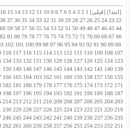
[ابتدا]
[قبلی]
1
2
3
4
5
6
7
8
9
10
11
12
13
14
15
16
38
37
36
35
34
33
32
31
30
29
28
27
26
25
24
23
22
60
59
58
57
56
55
54
53
52
51
50
49
48
47
46
45
44
82
81
80
79
78
77
76
75
74
73
72
71
70
69
68
67
66
03
102
101
100
99
98
97
96
95
94
93
92
91
90
89
88
9
118
117
116
115
114
113
112
111
110
109
108
107
5
134
133
132
131
130
129
128
127
126
125
124
123
1
150
149
148
147
146
145
144
143
142
141
140
139
7
166
165
164
163
162
161
160
159
158
157
156
155
3
182
181
180
179
178
177
176
175
174
173
172
171
9
198
197
196
195
194
193
192
191
190
189
188
187
5
214
213
212
211
210
209
208
207
206
205
204
203
1
230
229
228
227
226
225
224
223
222
221
220
219
7
246
245
244
243
242
241
240
239
238
237
236
235
3
262
261
260
259
258
257
256
255
254
253
252
251