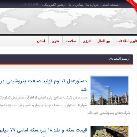
FA
EN
AR
صفحه اصلی
درباره ما
تماس با ما
آرشیو الکترونیکی
ناوری اطلاعات
بین الملل
انرژی
سلامت
هنری
استان
آرشیو اقتصادی
دستورعمل تداوم تولید صنعت پتروشیمی در ش
شد
مدیرعامل شرکت صنایع پتروشیمی از ابلاغ دستورعمل تداوم ت
شرایط اضطراری با هدف تولید پایدار و تأمین نیاز صنایع تکمی
شرکت‌های پتروشیمی خبر داد.
قیمت سکه و طلا ۱۸ تیر؛ سکه امامی ۷۷ میلیون و ۵۰۰ هزار تومان