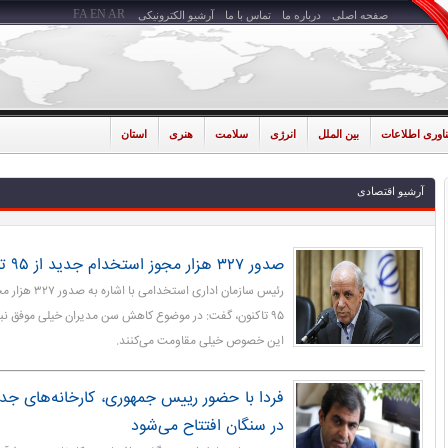
FA
EN
AR
صفحه اصلی
درباره ما
تماس با ما
آرشیو الکترونیکی
ناوری اطلاعات
بین الملل
انرژی
سلامت
هنری
استان
آرشیو اقتصادی
صدور ۳۲۷ هزار مجوز استخدام جدید از ۹۵ تاکنون
رئیس سازمان اداری
۹۵ تاکنون، گفت: در موضوع کاهش سن مدیران خیلی موفق نبود
این خصوص خیلی مقاومت می‌کنند.
فردا با حضور رییس جمهوری، کارخانه‌های ج
در سنگان افتتاح می‌شود