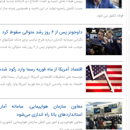
رییس هیات عامل ایمیدرو گفت: افتتاح دو کارخانه جدید فرآ
سبب تکمیل زنجیره تولید در این ناحیه و همچنین زمینه ساز ایج
فولاد کشور می شود.
داوجونز پس از ۶ روز رشد متوالی سقوط کرد
نگرانی سرمایه گذاران درباره طرح ترامپ برای حذف شرکتهای چی
موجب شد شاخص داوجونز پس از ۶ روز رشد متوالی به شدت سقوط کند.
اقتصاد آمریکا از ماه فوریه رسما وارد رکود ش
موسسه ملی تحقیقات اقتصادی آمریکا، ان‌بی‌ای‌آر، رسما اعلام
اقتصاد به علت پاندمی کرونا در ماه فوریه آمریکا وارد رکود شد
معاون سازمان هواپیمایی: سامانه آمار
استانداردهای یاتا راه اندازی می‌شود
معاون هوانوردی و امور بین الملل سازمان هواپیمایی کشوری از ر
هوانوردی خبر داد.