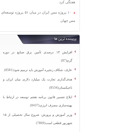
هفتگی کرد
۱۰ پروژه مس ایران در میان ۵۱ پروژه توسعه‌ای
مس جهان
پربیننده ترین ها
افزایش ۱۳ درصدی تأمین برق صنایع در دوره
گرم(87)
عارف: شکاف زنجیره آموزش باید ترمیم شود(8581)
هدف‌گذاری تجارت یک میلیارد دلاری میان ایران و
تاجیکستان(8534)
ابلاغ تفسیر قانون برنامه هفتم توسعه در ارتباط با
بهینه‌سازی مصرف انرژی(8437)
وزیر آموزش و پرورش: شروع سال تحصیلی از ۱۵
شهریور قطعی است(7869)