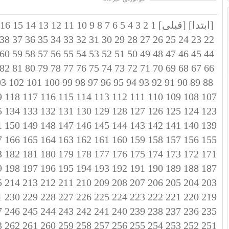
[ابتدا]
[قبلی]
1
2
3
4
5
6
7
8
9
10
11
12
13
14
15
16
38
37
36
35
34
33
32
31
30
29
28
27
26
25
24
23
22
60
59
58
57
56
55
54
53
52
51
50
49
48
47
46
45
44
82
81
80
79
78
77
76
75
74
73
72
71
70
69
68
67
66
03
102
101
100
99
98
97
96
95
94
93
92
91
90
89
88
9
118
117
116
115
114
113
112
111
110
109
108
107
5
134
133
132
131
130
129
128
127
126
125
124
123
1
150
149
148
147
146
145
144
143
142
141
140
139
7
166
165
164
163
162
161
160
159
158
157
156
155
3
182
181
180
179
178
177
176
175
174
173
172
171
9
198
197
196
195
194
193
192
191
190
189
188
187
5
214
213
212
211
210
209
208
207
206
205
204
203
1
230
229
228
227
226
225
224
223
222
221
220
219
7
246
245
244
243
242
241
240
239
238
237
236
235
3
262
261
260
259
258
257
256
255
254
253
252
251